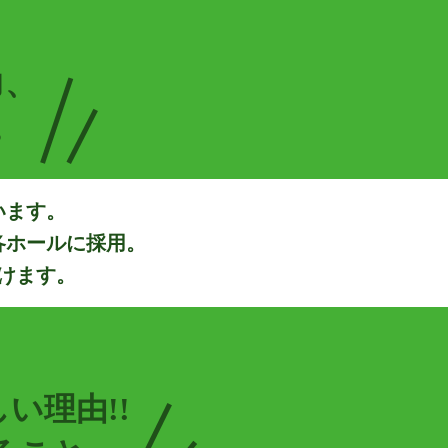
力、
。
います。
各ホールに採用。
けます。
い理由!!