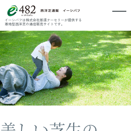
西洋芝通販 イーシバフ
イーシバフは株式会社那須ナーセリーが提供する
寒地型西洋芝の通信販売サイトです。
美しい芝生の