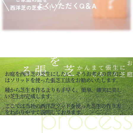
よくいただくQ＆A
西洋芝の芝生に！
芝を張る
？
ん
お庭を西洋芝の芝生にしたい。そうお考えの貴方に
はソリッドを使った張芝工法をお勧めいたします。
種から芝生を作るよりも手早く、簡単、確実に美し
い芝生が完成します。
process
ここでは当社の西洋芝ソッドを使った芝生の作り方
をわかりやすく説明しております。