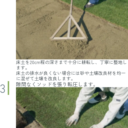
床土を20cm程の深さまで十分に耕転し、丁寧に整地し
ます。
床土の排水が良くない場合には砂や土壌改良材を均一
に混ぜて土壌を改良します。
隙間なくソッドを張り転圧します。