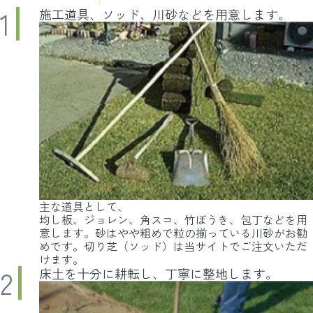
施工道具、ソッド、川砂などを用意します。
主な道具として、
均し板、ジョレン、角スコ、竹ぼうき、包丁などを用
意します。砂はやや粗めで粒の揃っている川砂がお勧
めです。切り芝（ソッド）は当サイトでご注文いただ
けます。
床土を十分に耕転し、丁寧に整地します。