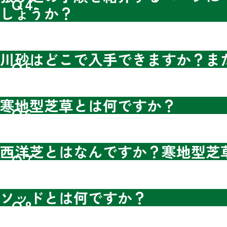
Ｑ4.
しょうか？
川砂はどこで入手できますか？ま
Ｑ5.
寒地型芝草とは何ですか？
Ｑ6.
西洋芝とはなんですか？寒地型芝
Ｑ7.
ソッドとは何ですか？
Ｑ8.