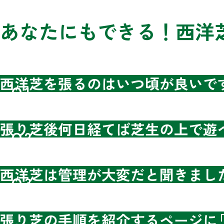
あなたにもできる！西洋
西洋芝を張るのはいつ頃が良いで
Ｑ1.
張り芝後何日経てば芝生の上で遊
Ｑ2.
西洋芝は管理が大変だと聞きまし
Ｑ3.
張り芝の手順を紹介するページに｢