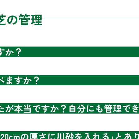
芝の管理
すか？
べますか？
たが本当ですか？自分にも管理で
20cmの厚さに川砂を入れる｣と