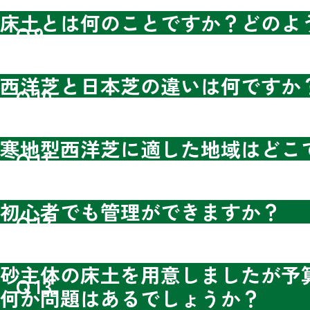
床土とは何のことですか？どのよ
Ｑ9.
西洋芝と日本芝の違いは何ですか
Ｑ10.
寒地型西洋芝に適した地域はどこ
Ｑ11.
初心者でも管理ができますか？
Ｑ12.
砂主体の床土を用意しましたが予
Ｑ13.
何か問題はあるでしょうか？