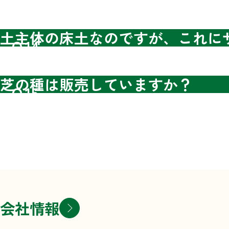
土主体の床土なのですが、これに
Ｑ14.
芝の種は販売していますか？
Ｑ15.
会社情報